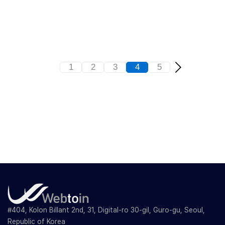
1
2
3
4
5
#404, Kolon Billant 2nd, 31, Digital-ro 30-gil, Guro-gu, Seoul,
Republic of Korea